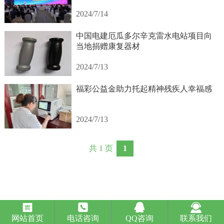
2024/7/14
中国电建厄瓜多尔辛克雷水电站项目向
当地捐赠康复器材
2024/7/13
福彩公益金助力托起精神残疾人幸福感
2024/7/13
共 1 页
1




网站首页
电话咨询
QQ咨询
联系我们